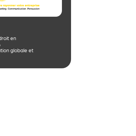
droit en
&
ion globale et
tégie sur mesure
able Com’
.
xpérience et
de la
(psychologie &
ting). Une
re et locale, au
 entreprises