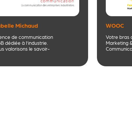
abelle Michaud
WOOC
mmunication
ence de communication
Votre bras 
B dédiée à l’industrie.
Marketing 
s valorisons le savoir-
Communicat
re et l’expertise des
digitale.
reprises industrielles à
Audit, stra
vers une stratégie
et respons
bale : digital, print,
externalisée
nements, relations
+20 ans d’e
liques, com interne,
spécialiste 
rque employeur…
persuasion 
neuromarke
expertise ra
service des
ligériennes.