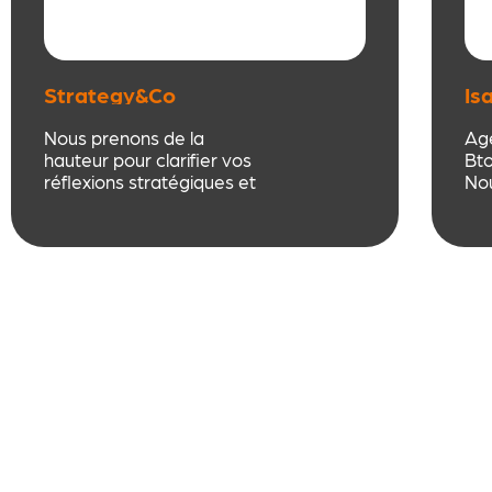
Strategy&Co
Is
Co
Nous prenons de la
Ag
hauteur pour clarifier vos
Bto
réflexions stratégiques et
Nou
organisationnelles.
fai
J’explore, avec vous, les
ent
potentiels de votre
tra
Entreprise, nous trouvons
glo
et établissons,
évé
collectivement, les actions
pub
pour développer et
ma
pérenniser la Valeur
Ajoutée de vos produits /
services.