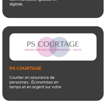
digitale.
Audit, stratégie sur mesure et
responsable Com’ externalisée.
+20 ans d’expérience et
spécialiste de la persuasion
(psychologie &
neuromarketing). Une expertise
rare et locale, au service des
entreprises
ligériennes.
PS COURTAGE
Courtier en assurance de
personnes : Économisez en
temps et en argent sur votre
protection sociale : mutuelle,
prévoyance , épargne, retraite et
assurance de prêt . Je serai votre
interlocutrice unique durant toute