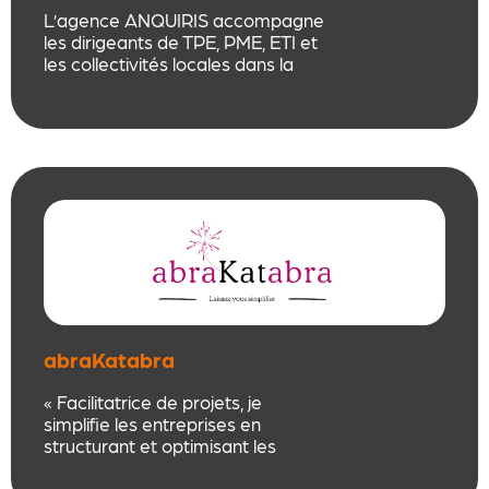
cohésion et prévenir
L’agence ANQUIRIS accompagne
l’épuisement. Une approche
les dirigeants de TPE, PME, ETI et
moderne, vivante et
les collectivités locales dans la
profondément humaine pour
recherche d’informations, le
transformer le bien-être au
conseil stratégique et dans le
travail.
recueil de preuves dans le cadre
de procédure judiciaire.
abraKatabra
« Facilitatrice de projets, je
simplifie les entreprises en
structurant et optimisant les
process & j’accompagne vos