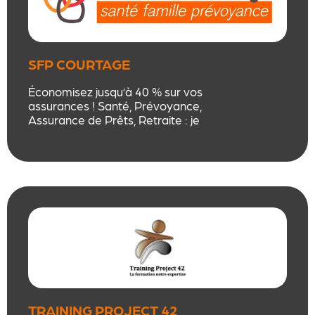
SFP COURTAGE
Économisez jusqu’à 40 % sur vos
assurances ! Santé, Prévoyance,
Assurance de Prêts, Retraite : je
négocie pour vous les meilleures
garanties, sans comparaisons
fastidieuses. Un interlocuteur
unique, un suivi personnalisé et un
service client noté 5 étoiles.
TRAINING PROJECT 42