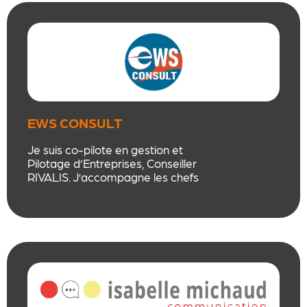
Nous répondons à des enjeux
variés: cohésion, clarification des
rôles, conduite du changement,
leadership, recrutement et
fidélisation, prise de recul sur les
pratiques professionnelles
EWS CONSULT
Je suis co-pilote en gestion et
Pilotage d’Entreprises, Conseiller
RIVALIS. J’accompagne les chefs
d’entreprises pour leur permettre
d’optimiser leur gestion et les
aider à prendre les meilleurs
décisions au quotidien, structurer
leur management et optimiser
leurs performances. Je les aide à
définir les meilleures stratégies et
retrouver de la sérénité.