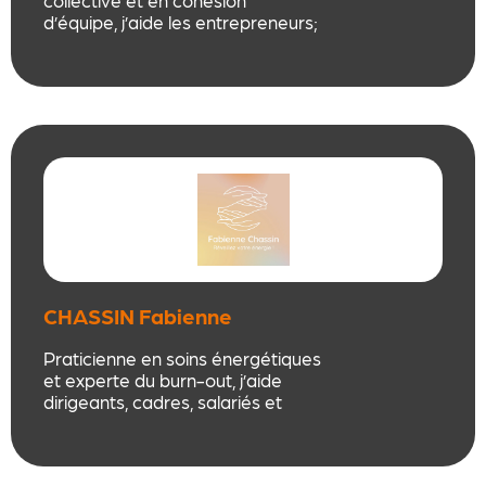
collective et en cohésion
d’équipe, j’aide les entrepreneurs;
dirigeants, managers, élus,
citoyens, à clarifier leur vision,
booster leur énergie, et
embarquer leur équipe au
service de leur projets à impact.
J’anime des ateliers collectifs et
coopératifs concrets, joyeux et
audacieux, maillant réflexion,
créativité, partages,
mouvements.
CHASSIN Fabienne
Praticienne en soins énergétiques
et experte du burn-out, j’aide
dirigeants, cadres, salariés et
équipes à retrouver énergie,
clarté et équilibre durable. En
individuel (Saint-Étienne + visio),