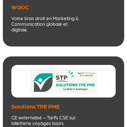
WOOC
Votre bras droit en Marketing &
Communication globale et
digitale.
Audit, stratégie sur mesure et
responsable Com’ externalisée.
+20 ans d’expérience et
spécialiste de la persuasion
(psychologie &
neuromarketing). Une expertise
rare et locale, au service des
entreprises
ligériennes.
Solutions TPE PME
CE externalisé – Tarifs CSE sur
billetterie voyages loisirs