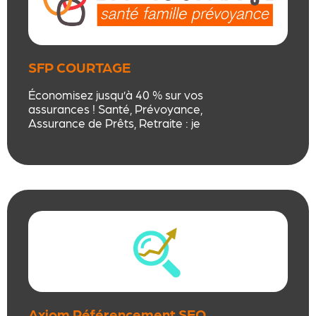
SFP COURTAGE
Économisez jusqu’à 40 % sur vos
assurances ! Santé, Prévoyance,
Assurance de Prêts, Retraite : je
négocie pour vous les meilleures
garanties, sans comparaisons
fastidieuses. Un interlocuteur
unique, un suivi personnalisé et un
service client noté 5 étoiles.
Axiom Référencement SEO