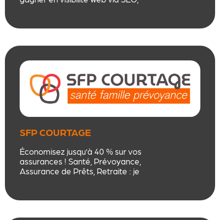
SEA, référencement local et
création de sites, avec une
approche éthique, sur mesure et
orientée résultats.
SFP COURTAGE
Économisez jusqu’à 40 % sur vos
assurances ! Santé, Prévoyance,
Assurance de Prêts, Retraite : je
négocie pour vous les meilleures
garanties, sans comparaisons
fastidieuses. Un interlocuteur
unique, un suivi personnalisé et un