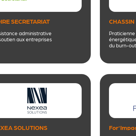
IRE SECRETARIAT
CHASSIN 
istance administrative
Praticienne
soutien aux entreprises
énergétique
du burn-out,
dirigeants, 
et équipes 
énergie, cla
durable. En 
(Saint-Étien
j’accompagn
émotionnelle
du stress et
mouvement.
j’anime des 
groupe impa
respiration,
gestion émo
XEA SOLUTIONS
For’Impa
soins, expé