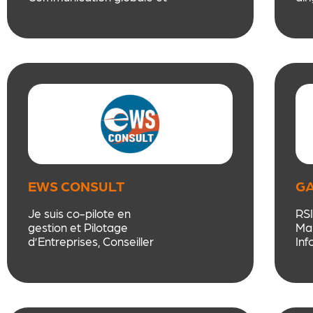
digitale.
ETI
Audit, stratégie sur mesure
loc
et responsable Com’
d’i
externalisée.
str
+20 ans d’expérience et
rec
spécialiste de la
ca
persuasion (psychologie &
jud
neuromarketing). Une
expertise rare et locale, au
service des entreprises
ligériennes.
EWS CONSULT
G
IN
Je suis co-pilote en
RSI
gestion et Pilotage
Ma
d’Entreprises, Conseiller
Inf
RIVALIS. J’accompagne les
Sol
chefs
et 
d’entreprises pour leur
log
permettre d’optimiser leur
gestion et les aider à