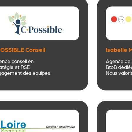
plus d’effic
travailler 
plus.
OSSIBLE Conseil
Isabelle 
Communi
nce conseil en
Agence de 
atégie et RSE,
BtoB dédiée 
gagement des équipes
Nous valori
Leadership des
faire et l’e
igeants/managers.
entreprises 
travers une
globale : digi
événements,
publiques, 
marque em