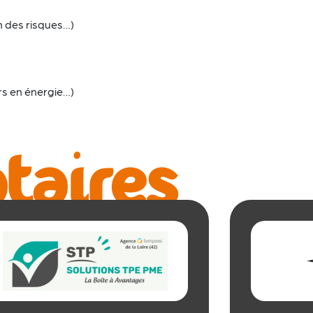
on des risques…)
rs en énergie…)
taires