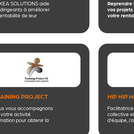
énergétique
XEA SOLUTIONS aide
Reprendre l
Des formats
 dirigeants à améliorer
vos projets
efficaces e
rentabilité de leur
votre rentab
pour booste
anisation en identifiant,
renforcer l
mettant en place, des
prévenir l’
entiels d’optimisation
approche m
 les dépenses et les
vivante et
cessus.
humaine po
le bien-être
AINING PROJECT
HIP HIP 
us vous accompagnons
Facilitatrice
 votre activité
collective 
mation pour obtenir la
d’équipe, j’a
tification Qualiopi grâce
entrepreneu
ne offre clef en main
managers, é