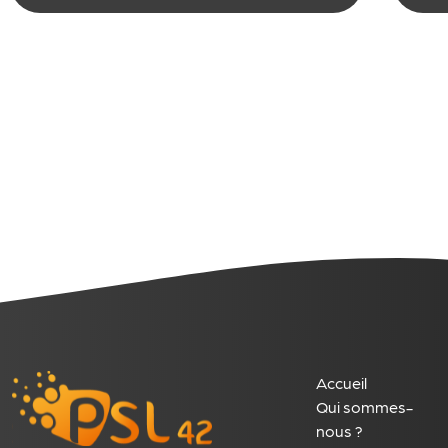
démarche RSE classique.
sui
Mon approche repose sur
exi
une lecture globale de
l’entreprise, inspirée d’ISO
26000
,
j’en utilise l’esprit,
pas la technicité.
Accueil
Qui sommes-
nous ?