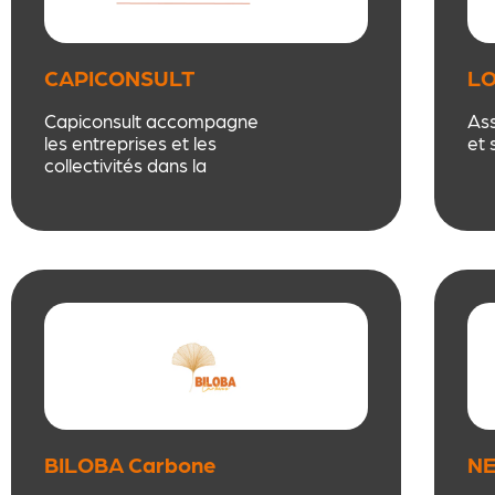
CAPICONSULT
LO
Capiconsult accompagne
Ass
les entreprises et les
et 
collectivités dans la
gestion de leurs
obligations réglementaires
en santé sécurité. Nous
proposons des prestations
de conseil et de formation
dédiées à la prévention
des risques professionnels
et à la formation des
instances représentatives
du personnel.
BILOBA Carbone
NE