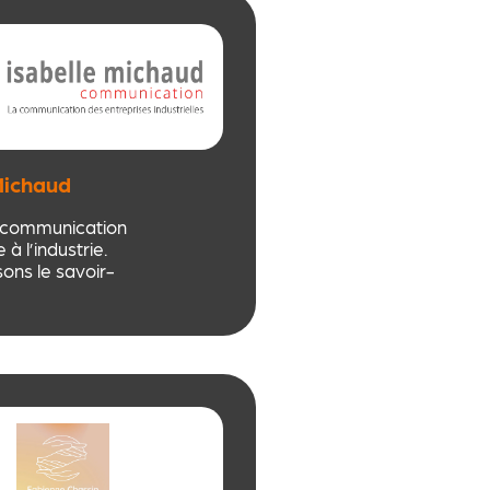
ience pour
mieux mais pas
Michaud
cation
communication
à l’industrie.
sons le savoir-
xpertise des
industrielles à
 stratégie
tal, print,
 relations
com interne,
ployeur…