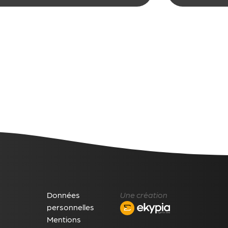
vant les dernières
clarifier leu
gences qualité.
leur énergi
leur équipe
leur projets
J’anime des
collectifs e
concrets, j
audacieux, 
réflexion, cr
partages, 
Données
Une création
personnelles
Mentions