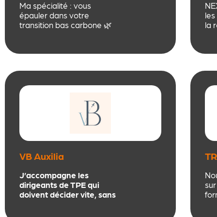
Ma spécialité : vous
NE
épauler dans votre
les
transition bas carbone 🌿
la 
▶️ Sensibilisation de vos
org
équipes ▶️
et 
Accompagnement à la
pot
décarbonation de votre
sur
activité (Bilan Carbone®)
pro
▶️ Construction de votre
Stratégie Climat
VB Auxilia
TR
42
J’accompagne les
No
dirigeants de TPE qui
sur
doivent décider vite, sans
for
le temps ni l’envie
cer
d’entrer dans une
à u