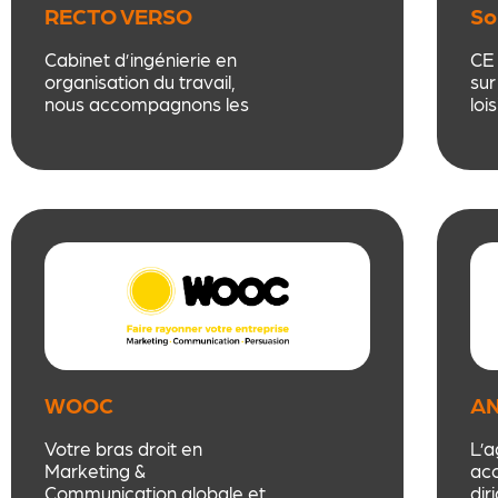
RECTO VERSO
So
CONSULTANTES
Cabinet d’ingénierie en
CE 
organisation du travail,
sur
nous accompagnons les
loi
dirigeant.es sur
– 
l’organisation du travail, le
Tit
management et les
Ch
dynamiques collectives via
CE
coaching, supervision,
Su
formation et conseil. Nous
répondons à des enjeux
variés: cohésion,
clarification des rôles,
conduite du changement,
leadership, recrutement et
fidélisation, prise de recul
sur les pratiques
WOOC
AN
professionnelles
Votre bras droit en
L’
Marketing &
ac
Communication globale et
dir