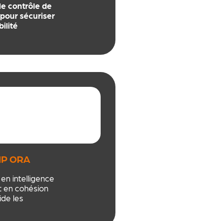
s inédites…
e contrôle de
 courts,
 pour sécuriser
t immersifs
ilité
r la QVT,
a cohésion et
épuisement. Une
oderne,
 profondément
ur transformer
 au travail.
HIP ORA
 en intelligence
et en cohésion
ide les
rs; dirigeants,
lus, citoyens, à