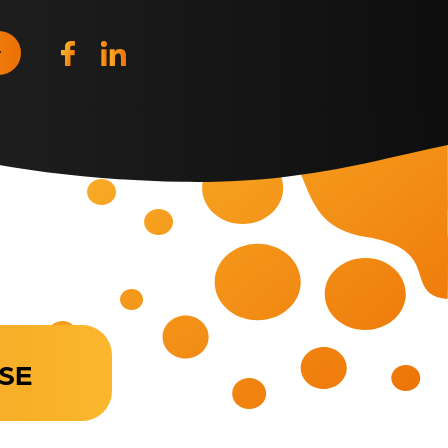
r
RSE