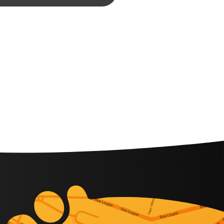
r vision, booster
e, et embarquer
 au service de
 à impact.
 ateliers
t coopératifs
oyeux et
maillant
éativité,
mouvements.