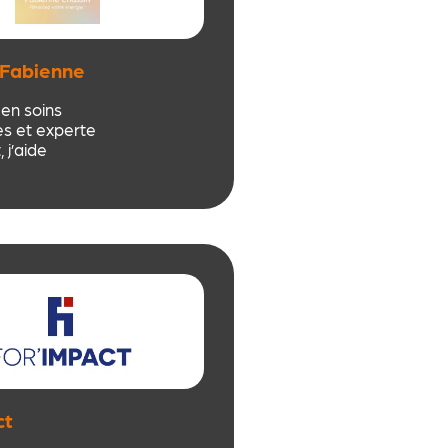
Fabienne
 en soins
s et experte
 j’aide
cadres, salariés
à retrouver
rté et équilibre
individuel
ne + visio),
e la régulation
, la libération
 la remise en
 En entreprise,
ateliers de
ctants :
 ancrage,
tionnelle, mini-
ct
riences