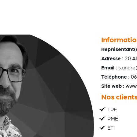
Informatio
Représentant(s
Adresse :
20 Al
Email :
s.andre
Téléphone :
06
Site web :
www.
Nos client
TPE
PME
ETI